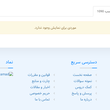
سب
1090
موردی برای نمایش وجود ندارد.
دسترسی سریع
نماد
صفحه نخست
قوانین و مقررات
chevron_left
chevron_left
نمونه سوالات
چارت و منابع
chevron_left
chevron_left
کمک دروس
اخبار و مقالات
chevron_left
chevron_left
پرسش و پاسخ
حریم خصوصی
chevron_left
chevron_left
درباره ما
تماس با ما
chevron_left
chevron_left