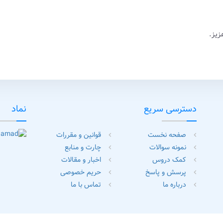
زیز.
دسترسی سریع
نماد
صفحه نخست
قوانین و مقررات
chevron_left
chevron_left
نمونه سوالات
چارت و منابع
chevron_left
chevron_left
کمک دروس
اخبار و مقالات
chevron_left
chevron_left
پرسش و پاسخ
حریم خصوصی
chevron_left
chevron_left
درباره ما
تماس با ما
chevron_left
chevron_left