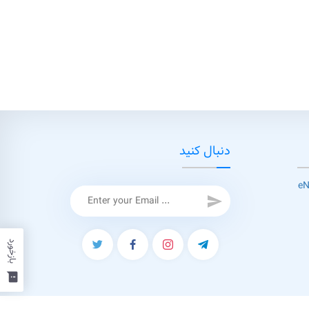
دنبال کنید
send
بازخورد
feedback