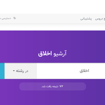
ع دروس
پشتیبانی
دسترسی سر
local_offer
آرشیو
اخلاق
رشته
در
۷۲
نتیجه یافت شد.