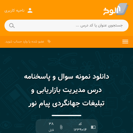
person
ناحیه کاربری
عضو شده
یا
وارد حساب
شوید.
local_offer
دانلود نمونه سوال و پاسخنامه
درس مدیریت بازاریابی و
تبلیغات جهانگردی پیام نور
کد
۳۸
attach_file
import_contacts
۱۲۳۹۰۱۴
فایل