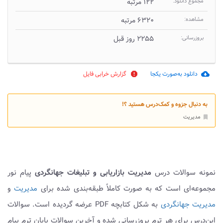
مجموع دانلود:
۱۲۲ مرتبه
مشاهده:
۶۳۲۰ مرتبه
بروزرسانی:
۲۲۵۵ روز قبل
دانلود به‌صورت یکجا
گزارش خرابی فایل
report
cloud_download
به دنبال جزوه و کمک‌درس هستید ؟!
مدیریت
bookmark
نمونه سوالات درس
مدیریت بازاریابی و تبلیغات جهانگردی
پیام نور
مجموعه‌ای است که به صورت کاملاً طبقه‌بندی شده برای
مدیریت
و
مدیریت جهانگردی
به شکل کتابچه PDF عرضه گردیده است. سوالات
این‌درس برای هر ترم بروزرسانی شده و آخرین سوالات پایان ترم پیام