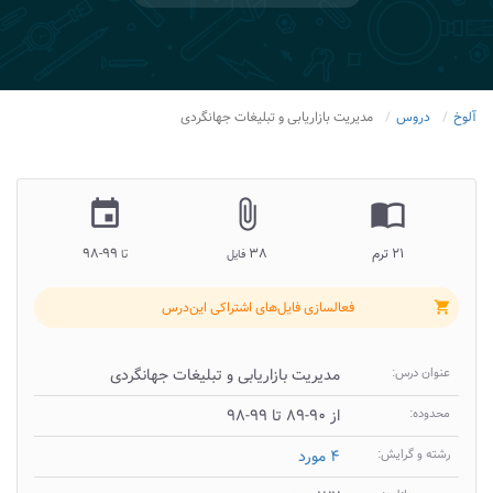
آلوخ
دروس
مدیریت بازاریابی و تبلیغات جهانگردی
insert_invitation
attach_file
import_contacts
۲۱ ترم
۳۸
۹۹-۹۸
فایل
تا
فعالسازی فایل‌های اشتراکی این‌درس
shopping_cart
عنوان درس:
مدیریت بازاریابی و تبلیغات جهانگردی
محدوده:
از ۹۰-۸۹ تا ۹۹-۹۸
رشته و گرایش:
۴ مورد