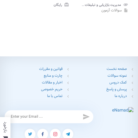
attachment
مدیریت بازاریابی و تبلیغات جهانگردی پیام نور
card_giftcard
رایگان
سوالات آزمون
insert_drive_file
صفحه نخست
قوانین و مقررات
chevron_left
chevron_left
نمونه سوالات
چارت و منابع
chevron_left
chevron_left
کمک دروس
اخبار و مقالات
chevron_left
chevron_left
پرسش و پاسخ
حریم خصوصی
chevron_left
chevron_left
درباره ما
تماس با ما
chevron_left
chevron_left
send
بازخورد