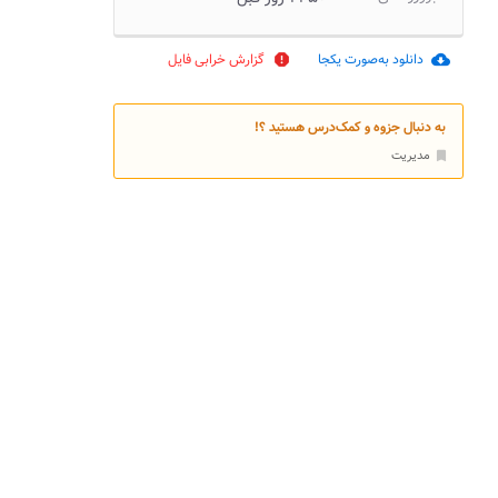
دانلود به‌صورت یکجا
گزارش خرابی فایل
report
cloud_download
به دنبال جزوه و کمک‌درس هستید ؟!
مدیریت
bookmark