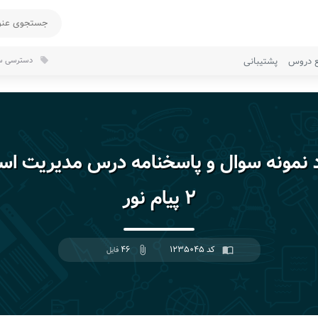
ع دروس
پشتیبانی
دسترسی سر
local_offer
د نمونه سوال و پاسخنامه درس مدیریت اس
۲ پیام نور
کد ۱۲۳۵۰۴۵
۴۶
import_contacts
attach_file
فایل