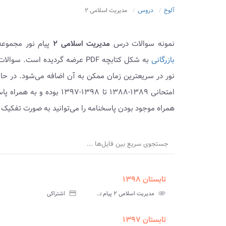
آلوخ
دروس
مدیریت اسلامی ۲
نمونه سوالات درس
مدیریت اسلامی ۲
پیام نور مجموعه
بازرگانی
به شکل کتابچه PDF عرضه گردیده 
نور در سریعترین زمان ممکن به آن اضافه می‌شود. در حا
امتحانی ۱۳۸۹-۱۳۸۸ تا ۱۳۹۸
همراه موجود بودن پاسخنامه را می‌توانید به صورت تفکیک 
جستجوی سریع بین فایل‌ها ...
تابستان ۱۳۹۸
ment
insert_drive_file
سوالات
پاسخ
attachment
مدیریت اسلامی ۲ پیام نور
credit_card
اشتراکی
آزمون
تس
تابستان ۱۳۹۷
ment
insert_drive_file