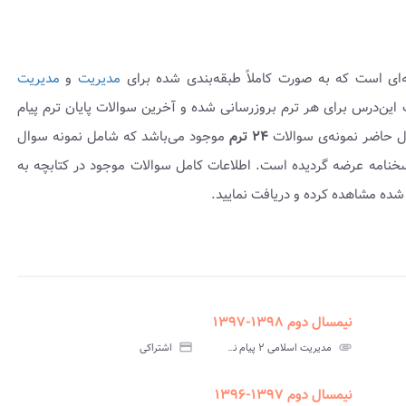
‌ای است که به صورت کاملاً طبقه‌بندی شده برای
مدیریت
و
مدیریت
است. سوالات این‌درس برای هر ترم بروزرسانی شده و آخرین سوالات پایان ترم پیام
ل حاضر نمونه‌ی سوالات
۲۴ ترم
موجود می‌باشد که شامل نمونه سوال
-۱۳۹۷ بوده و به همراه پاسخنامه عرضه گردیده است. اطلاعات کامل سوالات موجود در کتابچه به
شده مشاهده کرده و دریافت نمایید.
نیمسال دوم ۱۳۹۸-۱۳۹۷
assignment
insert_drive_file
assign
نامه
سوالات
پاسخنامه
attachment
مدیریت اسلامی ۲ پیام نور
credit_card
اشتراکی
تی
آزمون
تستی
نیمسال دوم ۱۳۹۷-۱۳۹۶
assignment
insert_drive_file
assign