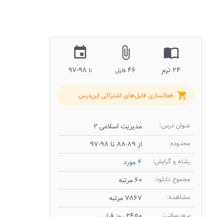
insert_invitation
attach_file
import_contacts
۲۴ ترم
۴۶
۹۸-۹۷
فایل
تا
shopping_cart
فعالسازی فایل‌های اشتراکی این‌درس
عنوان درس:
مدیریت اسلامی ۲
محدوده:
از ۸۹-۸۸ تا ۹۸-۹۷
رشته و گرایش:
۴ مورد
مجموع دانلود:
۶۰ مرتبه
مشاهده:
۷۸۶۷ مرتبه
بروزرسانی:
۲۴۵۰ روز قبل