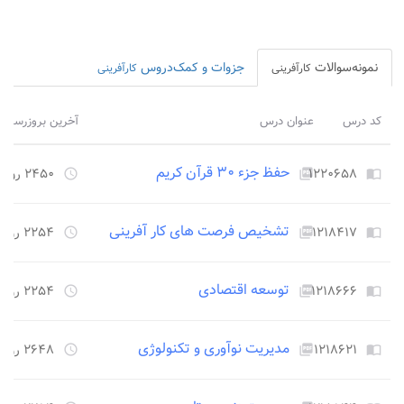
نمونه‌سوالات
جزوات و کمک‌دروس
کارآفرینی
کارآفرینی
کد درس
عنوان درس
آخرین بروزرسانی
حفظ جزء ۳۰ قرآن کریم
۱۲۲۰۶۵۸
۲۴۵۰ روز قبل
access_time
picture_as_pdf
import_contacts
تشخیص فرصت های کار آفرینی
۱۲۱۸۴۱۷
۲۲۵۴ روز قبل
access_time
picture_as_pdf
import_contacts
توسعه اقتصادی
۱۲۱۸۶۶۶
۲۲۵۴ روز قبل
access_time
picture_as_pdf
import_contacts
مدیریت نوآوری و تکنولوژی
۱۲۱۸۶۲۱
۲۶۴۸ روز قبل
access_time
picture_as_pdf
import_contacts