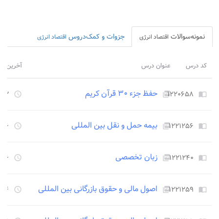
نمونه‌سوالات
جزوات و کمک‌دروس
اقتصاد انرژی
اقتصاد انرژی
کد درس
عنوان درس
آخرین بر
حفظ جزء ۳۰ قرآن کریم
۱۲۲۰۶۵۸
۲۴۵۲ رو
access_time
picture_as_pdf
import_contacts
بیمه حمل و نقل بین المللی
۱۲۲۱۲۵۶
۲۲۵۶ رو
access_time
picture_as_pdf
import_contacts
زبان تخصصی
۱۲۲۱۲۴۰
۲۲۵۶ رو
access_time
picture_as_pdf
import_contacts
اصول مالی و حقوق بازرگانی بین المللی
۱۲۲۱۲۵۹
۲۴۵۴ رو
access_time
picture_as_pdf
import_contacts