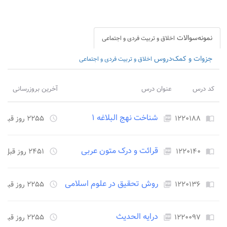
نمونه‌سوالات
اخلاق و تربیت فردی و اجتماعی
جزوات و کمک‌دروس
اخلاق و تربیت فردی و اجتماعی
کد درس
عنوان درس
آخرین بروزرسانی
شناخت نهج البلاغه ۱
۱۲۲۰۱۸۸
۲۲۵۵ روز قبل
access_time
picture_as_pdf
import_contacts
قرائت و درک متون عربی
۱۲۲۰۱۴۰
۲۴۵۱ روز قبل
access_time
picture_as_pdf
import_contacts
روش تحقیق در علوم اسلامی
۱۲۲۰۱۳۶
۲۲۵۵ روز قبل
access_time
picture_as_pdf
import_contacts
درایه الحدیث
۱۲۲۰۰۹۷
۲۲۵۵ روز قبل
access_time
picture_as_pdf
import_contacts