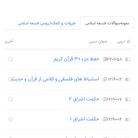
نمونه‌سوالات
جزوات و کمک‌دروس
فلسفه اسلامی
فلسفه اسلامی
کد درس
عنوان درس
آخرین بر
حفظ جزء ۳۰ قرآن کریم
۱۲۲۰۶۵۸
۲۴۵۳ ر
access_time
picture_as_pdf
import_contacts
استنباط های فلسفی و کلامی از قرآن و حدیث
۱۲۱۹۰۱۲
۲۴۵۵ ر
access_time
picture_as_pdf
import_contacts
حکمت اشراق ۲
۱۲۱۹۰۰۷
۲۲۵۸ ر
access_time
picture_as_pdf
import_contacts
حکمت اشراق ۱
۱۲۱۹۰۰۴
۲۲۵۸ ر
access_time
picture_as_pdf
import_contacts