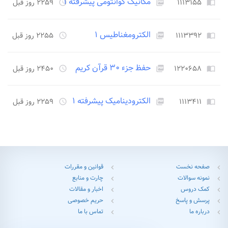
مکانیک کوانتومی پیشرفته ۱
۱۱۱۳۱۵۵
۲۲۵۹ روز قبل
access_time
picture_as_pdf
import_contacts
الکترومغناطیس ۱
۱۱۱۳۳۹۲
۲۲۵۵ روز قبل
access_time
picture_as_pdf
import_contacts
حفظ جزء ۳۰ قرآن کریم
۱۲۲۰۶۵۸
۲۴۵۰ روز قبل
access_time
picture_as_pdf
import_contacts
الکترودینامیک پیشرفته ۱
۱۱۱۳۴۱۱
۲۲۵۹ روز قبل
access_time
picture_as_pdf
import_contacts
صفحه نخست
قوانین و مقررات
chevron_left
chevron_left
نمونه سوالات
چارت و منابع
chevron_left
chevron_left
کمک دروس
اخبار و مقالات
chevron_left
chevron_left
پرسش و پاسخ
حریم خصوصی
chevron_left
chevron_left
درباره ما
تماس با ما
chevron_left
chevron_left