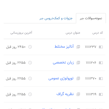
نمونه‌سوالات
جزوات و کمک‌دروس
جبر
جبر
کد درس
عنوان درس
آخرین بروزرسانی
آنالیز مختلط
۱۱۱۱۲۳۷
۲۴۵۰ روز قبل
access_time
picture_as_pdf
import_contacts
زبان تخصصی
۱۱۱۱۲۰۶
۲۲۵۵ روز قبل
access_time
picture_as_pdf
import_contacts
توپولوژی عمومی
۱۱۱۱۳۷۰
۲۲۵۵ روز قبل
access_time
picture_as_pdf
import_contacts
نظریه گراف
۱۱۱۱۳۱۹
۲۲۵۵ روز قبل
access_time
picture_as_pdf
import_contacts