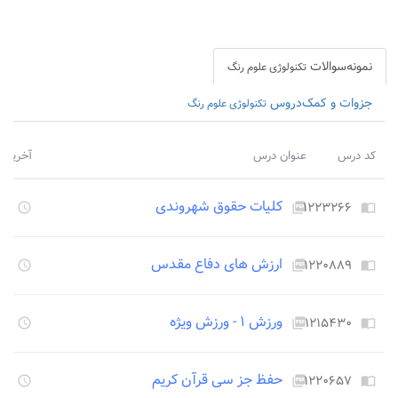
نمونه‌سوالات
تکنولوژی علوم رنگ
جزوات و کمک‌دروس
تکنولوژی علوم رنگ
کد درس
عنوان درس
آخرین ب
کلیات حقوق شهروندی
۱۲۲۳۲۶۶
۱۳۴۸
access_time
picture_as_pdf
import_contacts
ارزش های دفاع مقدس
۱۲۲۰۸۸۹
۱۳۴۸
access_time
picture_as_pdf
import_contacts
ورزش ۱ - ورزش ویژه
۱۲۱۵۴۳۰
۱۳۴۸
access_time
picture_as_pdf
import_contacts
حفظ جز سی قرآن کریم
۱۲۲۰۶۵۷
۱۳۴۸
access_time
picture_as_pdf
import_contacts