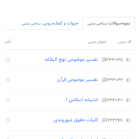
نمونه‌سوالات
جزوات و کمک‌دروس
نساجی سنتی
نساجی سنتی
کد درس
عنوان درس
آخرین 
تفسیر موضوعی نهج البلاغه
۱۲۳۳۰۳۸
۳۴۸
access_time
picture_as_pdf
import_contacts
تفسیر موضوعی قرآن
۱۲۳۳۰۳۲
۳۴۸
access_time
picture_as_pdf
import_contacts
اندیشه اسلامی ۱
۱۲۳۳۰۳۰
۳۴۸
access_time
picture_as_pdf
import_contacts
کلیات حقوق شهروندی
۱۲۲۳۲۶۶
۳۴۸
access_time
picture_as_pdf
import_contacts