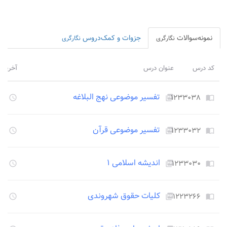
نمونه‌سوالات
جزوات و کمک‌دروس
نگارگری
نگارگری
کد درس
عنوان درس
آخرین 
تفسیر موضوعی نهج البلاغه
۱۲۳۳۰۳۸
۳۴۹
access_time
picture_as_pdf
import_contacts
تفسیر موضوعی قرآن
۱۲۳۳۰۳۲
۳۴۹
access_time
picture_as_pdf
import_contacts
اندیشه اسلامی ۱
۱۲۳۳۰۳۰
۳۴۹
access_time
picture_as_pdf
import_contacts
کلیات حقوق شهروندی
۱۲۲۳۲۶۶
۳۴۹
access_time
picture_as_pdf
import_contacts