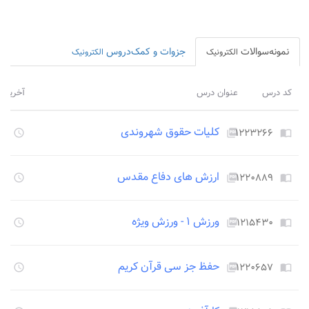
نمونه‌سوالات
جزوات و کمک‌دروس
الکترونیک
الکترونیک
کد درس
عنوان درس
آخرین ب
کلیات حقوق شهروندی
۱۲۲۳۲۶۶
۱۳۴۷
access_time
picture_as_pdf
import_contacts
ارزش های دفاع مقدس
۱۲۲۰۸۸۹
۱۳۴۷
access_time
picture_as_pdf
import_contacts
ورزش ۱ - ورزش ویژه
۱۲۱۵۴۳۰
۱۳۴۷
access_time
picture_as_pdf
import_contacts
حفظ جز سی قرآن کریم
۱۲۲۰۶۵۷
۱۳۴۷
access_time
picture_as_pdf
import_contacts