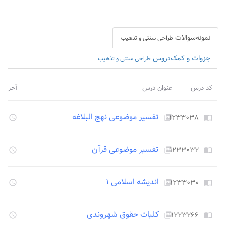
نمونه‌سوالات
طراحی سنتی و تذهیب
جزوات و کمک‌دروس
طراحی سنتی و تذهیب
کد درس
عنوان درس
آخرین 
تفسیر موضوعی نهج البلاغه
۱۲۳۳۰۳۸
۳۴۸
access_time
picture_as_pdf
import_contacts
تفسیر موضوعی قرآن
۱۲۳۳۰۳۲
۳۴۸
access_time
picture_as_pdf
import_contacts
اندیشه اسلامی ۱
۱۲۳۳۰۳۰
۳۴۸
access_time
picture_as_pdf
import_contacts
کلیات حقوق شهروندی
۱۲۲۳۲۶۶
۳۴۸
access_time
picture_as_pdf
import_contacts