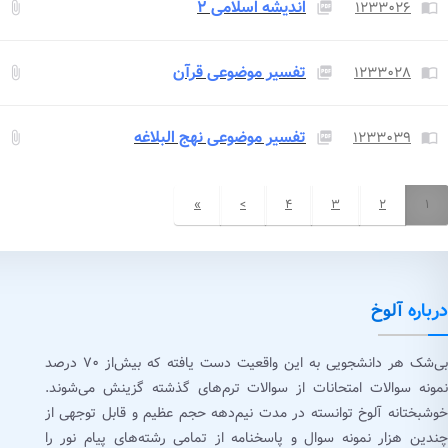
اندیشه اسلامی ۲
۱۲۳۳۰۲۶
attach_file
picture_as_pdf
import_contacts
تفسیر موضوعی قرآن
۱۲۳۳۰۲۸
attach_file
picture_as_pdf
import_contacts
تفسیر موضوعی نهج البلاغه
۱۲۳۳۰۳۹
attach_file
picture_as_pdf
import_contacts
»
>
۴
۳
۲
۱
درباره
آلوخ
بی‌شک هر دانشجویی به این واقعیت دست یافته که بیش‌از ۷۰ درصد
نمونه سوالات امتحانات از سوالات ترم‌های گذشته گزینش می‌شوند.
خوشبختانه آلوخ توانسته در مدت نیم‌دهه حجم عظیم و قابل توجهی از
چندین هزار نمونه سوال و پاسخنامه از تمامی رشته‌های پیام نور را