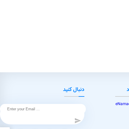
د
دنبال کنید
send