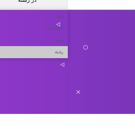
در
رشته
درس
کمک‌درس
منبع
رشته