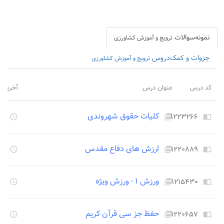
نمونه‌سوالات
ترویج و آموزش کشاورزی
جزوات و کمک‌دروس
ترویج و آموزش کشاورزی
کد درس
عنوان درس
آخرین ب
کلیات حقوق شهروندی
۱۲۲۳۲۶۶
۱۳۴۸
access_time
picture_as_pdf
import_contacts
ارزش های دفاع مقدس
۱۲۲۰۸۸۹
۱۳۴۸
access_time
picture_as_pdf
import_contacts
ورزش ۱ - ورزش ویژه
۱۲۱۵۴۳۰
۱۳۴۸
access_time
picture_as_pdf
import_contacts
حفظ جز سی قرآن کریم
۱۲۲۰۶۵۷
۱۳۴۸
access_time
picture_as_pdf
import_contacts