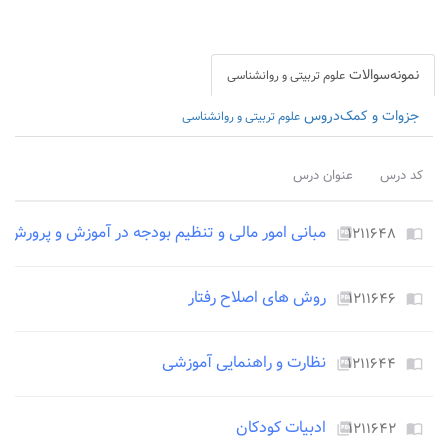
نمونه‌سوالات
علوم تربیتی و روانشناسی
جزوات و کمک‌دروس
علوم تربیتی و روانشناسی
کد درس
عنوان درس
آخر
مبانی امور مالی و تنظیم بودجه در آموزش و پرورش
۱۲۱۱۶۴۸
ccess_time
picture_as_pdf
import_contacts
روش های اصلاح رفتار
۱۲۱۱۶۴۶
ccess_time
picture_as_pdf
import_contacts
نظارت و راهنمایی آموزشی
۱۲۱۱۶۴۴
ccess_time
picture_as_pdf
import_contacts
ادبیات کودکان
۱۲۱۱۶۴۲
ccess_time
picture_as_pdf
import_contacts