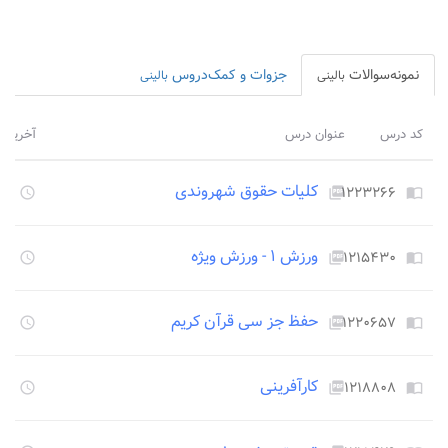
نمونه‌سوالات
جزوات و کمک‌دروس
بالینی
بالینی
کد درس
عنوان درس
آخرین ب
کلیات حقوق شهروندی
۱۲۲۳۲۶۶
۱۳۴۹
access_time
picture_as_pdf
import_contacts
ورزش ۱ - ورزش ویژه
۱۲۱۵۴۳۰
۱۳۴۹
access_time
picture_as_pdf
import_contacts
حفظ جز سی قرآن کریم
۱۲۲۰۶۵۷
۱۳۴۹
access_time
picture_as_pdf
import_contacts
کارآفرینی
۱۲۱۸۸۰۸
۱۳۴۹
access_time
picture_as_pdf
import_contacts