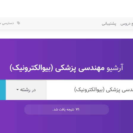
ع دروس
پشتیبانی
دسترسی سر
local_offer
آرشیو
مهندسی پزشکی (بیوالکترونیک)
رشته
در
۷۱
نتیجه یافت شد.