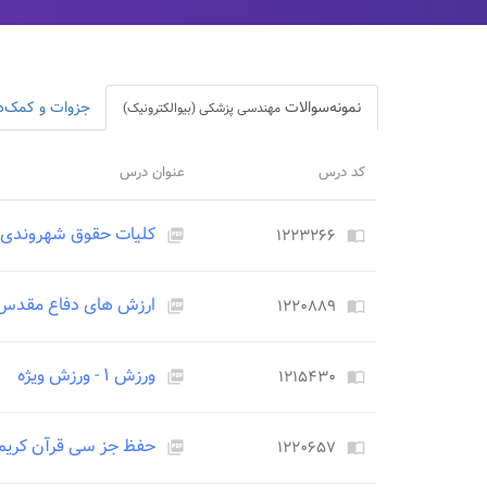
نمونه‌سوالات
جزوات و کمک‌
مهندسی پزشکی (بیوالکترونیک)
کد درس
عنوان درس
کلیات حقوق شهروندی
۱۲۲۳۲۶۶
picture_as_pdf
import_contacts
ارزش های دفاع مقدس
۱۲۲۰۸۸۹
picture_as_pdf
import_contacts
ورزش ۱ - ورزش ویژه
۱۲۱۵۴۳۰
picture_as_pdf
import_contacts
حفظ جز سی قرآن کریم
۱۲۲۰۶۵۷
picture_as_pdf
import_contacts