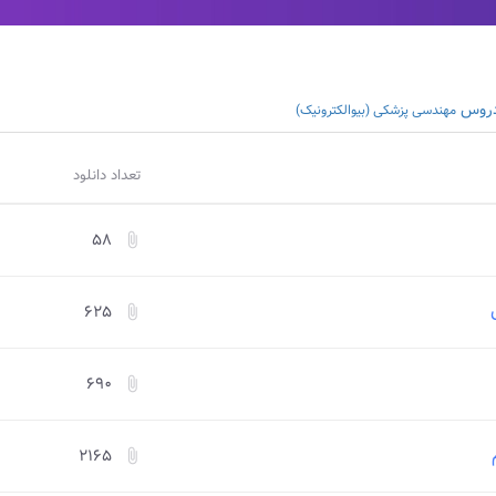
دروس
مهندسی پزشکی (بیوالکترونیک)
تعداد دانلود
۵۸
attach_file
۶۲۵
attach_file
۶۹۰
attach_file
۲۱۶۵
attach_file