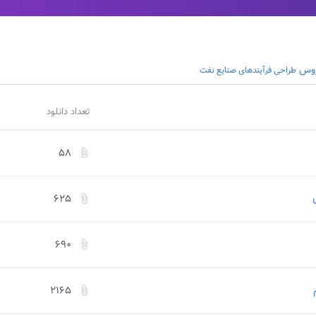
روس
طراحی فرآیندهای صنایع نفت
تعداد دانلود
۵۸
attach_file
۶۲۵
attach_file
۶۹۰
attach_file
۲۱۶۵
attach_file