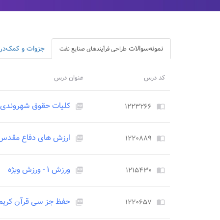
نمونه‌سوالات
جزوات و کمک‌د
طراحی فرآیندهای صنایع نفت
کد درس
عنوان درس
کلیات حقوق شهروندی
۱۲۲۳۲۶۶
picture_as_pdf
import_contacts
ارزش های دفاع مقدس
۱۲۲۰۸۸۹
picture_as_pdf
import_contacts
ورزش ۱ - ورزش ویژه
۱۲۱۵۴۳۰
picture_as_pdf
import_contacts
حفظ جز سی قرآن کریم
۱۲۲۰۶۵۷
picture_as_pdf
import_contacts