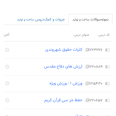
نمونه‌سوالات
جزوات و کمک‌دروس
ساخت و تولید
ساخت و تولید
کد درس
عنوان درس
آخرین ب
کلیات حقوق شهروندی
۱۲۲۳۲۶۶
۱۳۴۹
access_time
picture_as_pdf
import_contacts
ارزش های دفاع مقدس
۱۲۲۰۸۸۹
۱۳۴۹
access_time
picture_as_pdf
import_contacts
ورزش ۱ - ورزش ویژه
۱۲۱۵۴۳۰
۱۳۴۹
access_time
picture_as_pdf
import_contacts
حفظ جز سی قرآن کریم
۱۲۲۰۶۵۷
۱۳۴۹
access_time
picture_as_pdf
import_contacts