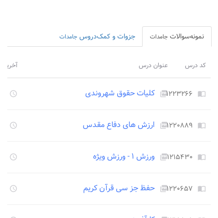
نمونه‌سوالات
جزوات و کمک‌دروس
جامدات
جامدات
کد درس
عنوان درس
آخرین ب
کلیات حقوق شهروندی
۱۲۲۳۲۶۶
۱۳۴۹
access_time
picture_as_pdf
import_contacts
ارزش های دفاع مقدس
۱۲۲۰۸۸۹
۱۳۴۹
access_time
picture_as_pdf
import_contacts
ورزش ۱ - ورزش ویژه
۱۲۱۵۴۳۰
۱۳۴۹
access_time
picture_as_pdf
import_contacts
حفظ جز سی قرآن کریم
۱۲۲۰۶۵۷
۱۳۴۹
access_time
picture_as_pdf
import_contacts