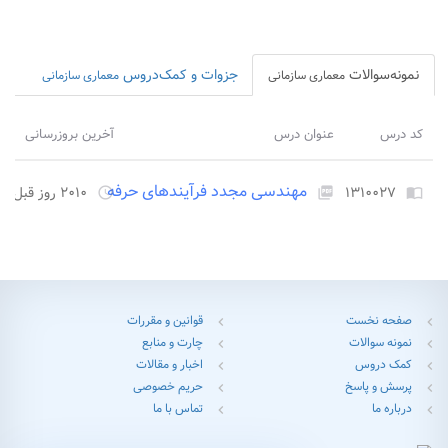
نمونه‌سوالات
جزوات و کمک‌دروس
معماری سازمانی
معماری سازمانی
کد درس
عنوان درس
آخرین بروزرسانی
مهندسی مجدد فرآیندهای حرفه
۱۳۱۰۰۲۷
۲۰۱۰ روز قبل
access_time
picture_as_pdf
import_contacts
صفحه نخست
قوانین و مقررات
chevron_left
chevron_left
نمونه سوالات
چارت و منابع
chevron_left
chevron_left
کمک دروس
اخبار و مقالات
chevron_left
chevron_left
پرسش و پاسخ
حریم خصوصی
chevron_left
chevron_left
درباره ما
تماس با ما
chevron_left
chevron_left