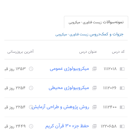
نمونه‌سوالات
زیست فناوری - میکروبی
جزوات و کمک‌دروس
زیست فناوری - میکروبی
کد درس
عنوان درس
آخرین بروزرسانی
میکروبیولوژی عمومی
۱۱۱۲۰۱۸
۱۳۵۳ روز قبل
access_time
picture_as_pdf
import_contacts
میکروبیولوژی محیطی
۱۱۱۲۰۲۶
۲۲۵۴ روز قبل
access_time
picture_as_pdf
import_contacts
روش پژوهش و طراحی آزمایش
۱۱۱۲۴۰۰
۲۲۵۴ روز قبل
access_time
picture_as_pdf
import_contacts
حفظ جزء ۳۰ قرآن کریم
۱۲۲۰۶۵۸
۲۴۴۹ روز قبل
access_time
picture_as_pdf
import_contacts