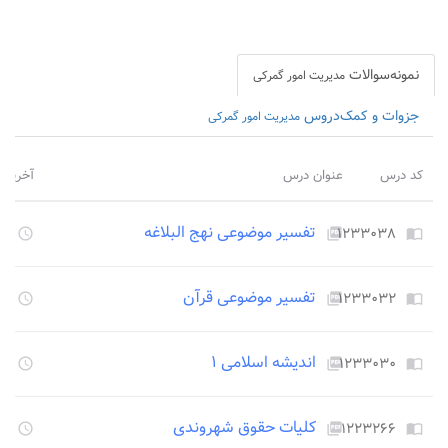
نمونه‌سوالات
مدیریت امور گمرکی
جزوات و کمک‌دروس
مدیریت امور گمرکی
کد درس
عنوان درس
آخرین 
تفسیر موضوعی نهج البلاغه
۱۲۳۳۰۳۸
۳۴۸
access_time
picture_as_pdf
import_contacts
تفسیر موضوعی قرآن
۱۲۳۳۰۳۲
۳۴۸
access_time
picture_as_pdf
import_contacts
اندیشه اسلامی ۱
۱۲۳۳۰۳۰
۳۴۸
access_time
picture_as_pdf
import_contacts
کلیات حقوق شهروندی
۱۲۲۳۲۶۶
۳۴۸
access_time
picture_as_pdf
import_contacts