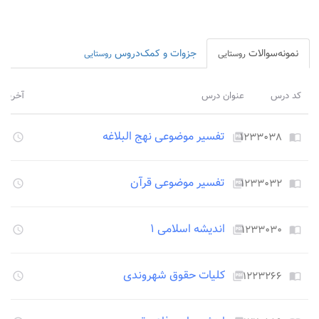
نمونه‌سوالات
جزوات و کمک‌دروس
روستایی
روستایی
کد درس
عنوان درس
آخرین 
تفسیر موضوعی نهج البلاغه
۱۲۳۳۰۳۸
۳۴۶
access_time
picture_as_pdf
import_contacts
تفسیر موضوعی قرآن
۱۲۳۳۰۳۲
۳۴۶
access_time
picture_as_pdf
import_contacts
اندیشه اسلامی ۱
۱۲۳۳۰۳۰
۳۴۶
access_time
picture_as_pdf
import_contacts
کلیات حقوق شهروندی
۱۲۲۳۲۶۶
۳۴۶
access_time
picture_as_pdf
import_contacts