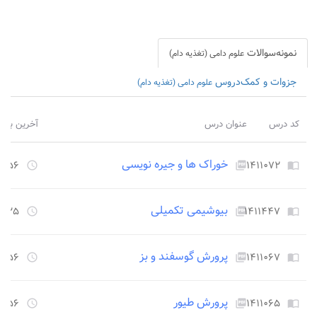
نمونه‌سوالات
علوم دامی (تغذیه دام)
جزوات و کمک‌دروس
علوم دامی (تغذیه دام)
کد درس
عنوان درس
آخرین بروز
خوراک ها و جیره نویسی
۱۴۱۱۰۷۲
۲۲۵۶ روز ق
access_time
picture_as_pdf
import_contacts
بیوشیمی تکمیلی
۱۴۱۱۴۴۷
۲۵۲۵ روز ق
access_time
picture_as_pdf
import_contacts
پرورش گوسفند و بز
۱۴۱۱۰۶۷
۲۲۵۶ روز ق
access_time
picture_as_pdf
import_contacts
پرورش طیور
۱۴۱۱۰۶۵
۲۲۵۶ روز ق
access_time
picture_as_pdf
import_contacts