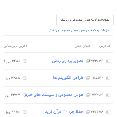
نمونه‌سوالات
هوش مصنوعی و رباتیکز
جزوات و کمک‌دروس
هوش مصنوعی و رباتیکز
کد درس
عنوان درس
آخرین بروزرسانی
تصویر پردازی رقمی
۱۳۲۲۰۷۴
۲۴۵۱ روز قبل
access_time
picture_as_pdf
import_contacts
طراحی الگوریتم ها
۱۱۱۵۱۴۲
۲۲۵۵ روز قبل
access_time
picture_as_pdf
import_contacts
هوش مصنوعی و سیستم های خبره
۱۳۲۲۰۱۹
۲۲۵۳ روز قبل
access_time
picture_as_pdf
import_contacts
حفظ جزء ۳۰ قرآن کریم
۱۲۲۰۶۵۸
۲۴۵۰ روز قبل
access_time
picture_as_pdf
import_contacts