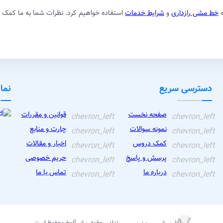
ه
خط مشی رازداری
و
شرایط خدمات
استفاده خواهیم کرد. نظرات شما به ما کمک م
دسترسی سریع
نما
صفحه نخست
قوانین و مقررات
chevron_left
chevron_left
نمونه سوالات
چارت و منابع
chevron_left
chevron_left
کمک دروس
اخبار و مقالات
chevron_left
chevron_left
پرسش و پاسخ
حریم خصوصی
chevron_left
chevron_left
درباره ما
تماس با ما
chevron_left
chevron_left
تمامی حقوق برای آلوخ محفوظ است.