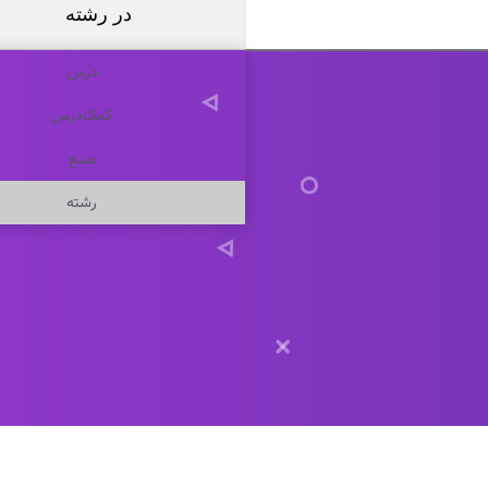
در
رشته
درس
کمک‌درس
منبع
رشته