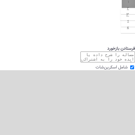
۱
۲
۳
>
»
فرستادن بازخورد
شامل اسکرین‌شات