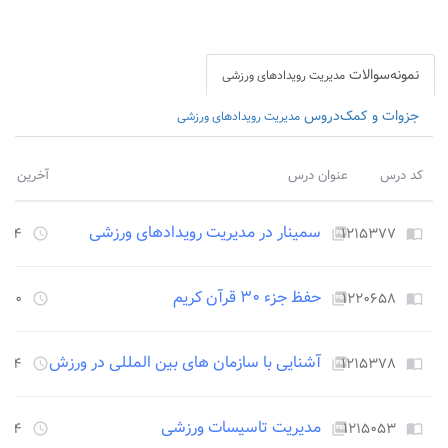
نمونه‌سوالات
مدیریت رویدادهای ورزشی
جزوات و کمک‌دروس
مدیریت رویدادهای ورزشی
کد درس
عنوان درس
آخرین برو
سمینار در مدیریت رویدادهای ورزشی
۱۲۱۵۳۷۷
۲۲۵۴ روز
access_time
picture_as_pdf
import_contacts
حفظ جزء ۳۰ قرآن کریم
۱۲۲۰۶۵۸
۲۴۵۰ روز
access_time
picture_as_pdf
import_contacts
آشنایی با سازمان های بین المللی در ورزش
۱۲۱۵۳۷۸
۲۲۵۴ روز
access_time
picture_as_pdf
import_contacts
مدیریت تاسیسات ورزشی
۱۲۱۵۰۵۳
۲۲۵۴ روز
access_time
picture_as_pdf
import_contacts