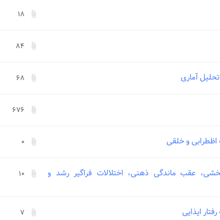
۱۸
attach_file
۸۴
attach_file
 تحلیل آماری
۶۸
attach_file
۶۷۶
attach_file
اظطرابی و خلقی
۰
attach_file
شی، عقب ماندگی ذهنی، اختلالات فراگیر رشد و
۱۰
attach_file
فتار ایذایی
۷
attach_file