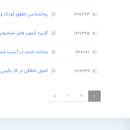
روانشناسی حقوق کودک و 
۱۲۱۷۳۲۳
picture_as_pdf
import_contacts
کاربرد آزمون های تشخیصی 
۱۲۱۷۳۲۵
picture_as_pdf
import_contacts
مباحث جدید در آسیب شنا
۱۲۱۷۰۸۰
picture_as_pdf
import_contacts
اصول اخلاقی در کار بالینی ب
۱۲۱۷۳۲۹
picture_as_pdf
import_contacts
»
>
۲
۱