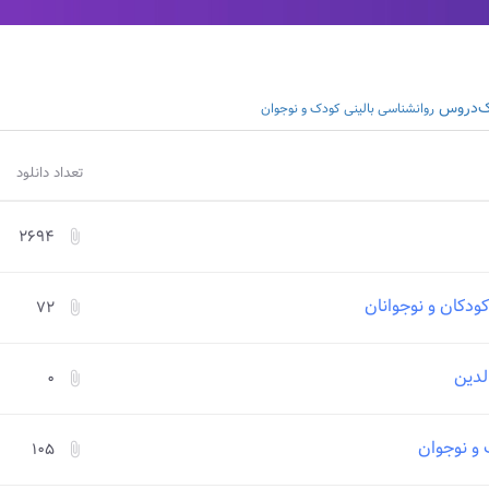
ک‌دروس
روانشناسی بالینی کودک و نوجوان
تعداد دانلود
۲۶۹۴
attach_file
ودکان و نوجوانان
۷۲
attach_file
لدین
۰
attach_file
 و نوجوان
۱۰۵
attach_file