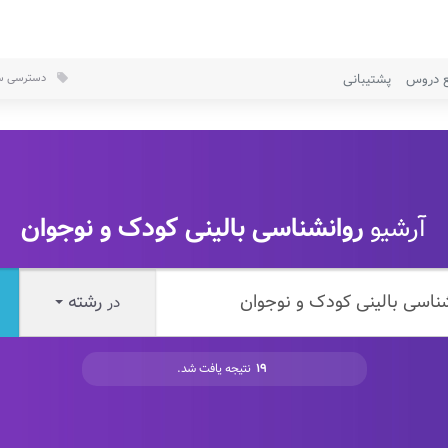
ع دروس
پشتیبانی
دسترسی سر
local_offer
آرشیو
روانشناسی بالینی کودک و نوجوان
رشته
در
۱۹
نتیجه یافت شد.