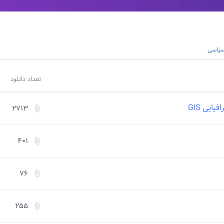
 سیاسی
تعداد دانلود
ایی GIS
۲۷۱۳
attach_file
۴۰۱
attach_file
۷۶
attach_file
۲۵۵
attach_file