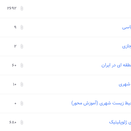
۲۶۹۲
attach_file
۹
attach_file
ازی
۲
attach_file
قه ای در ایران
۶۰
attach_file
 شهری
۱۰
attach_file
محیط زیست شهری (آموزش محور)
۰
attach_file
 ژئوپلیتیک
۶۸۰
attach_file