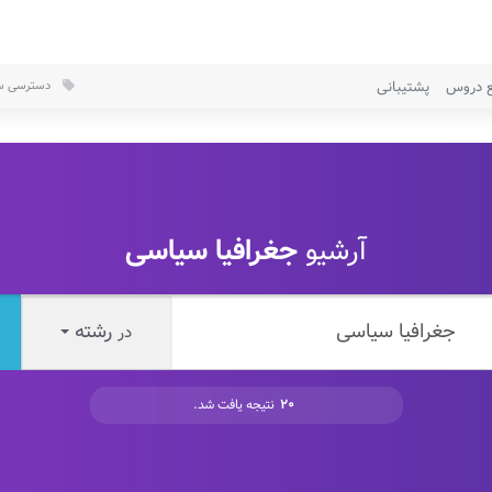
ع دروس
پشتیبانی
دسترسی سر
local_offer
آرشیو
جغرافیا سیاسی
رشته
در
۲۰
نتیجه یافت شد.