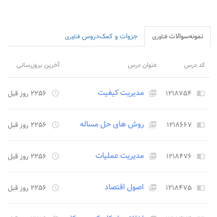
نمونه‌سوالات
جزوات و کمک‌دروس
فناوری
فناوری
کد درس
عنوان درس
آخرین بروزرسانی
مدیریت کیفیت
۱۲۱۸۷۵۴
۲۲۵۶ روز قبل
access_time
picture_as_pdf
import_contacts
روش های حل مساله
۱۲۱۸۶۶۷
۲۲۵۶ روز قبل
access_time
picture_as_pdf
import_contacts
مدیریت عملیات
۱۲۱۸۴۷۶
۲۲۵۶ روز قبل
access_time
picture_as_pdf
import_contacts
اصول اقتصاد
۱۲۱۸۴۷۵
۲۲۵۶ روز قبل
access_time
picture_as_pdf
import_contacts