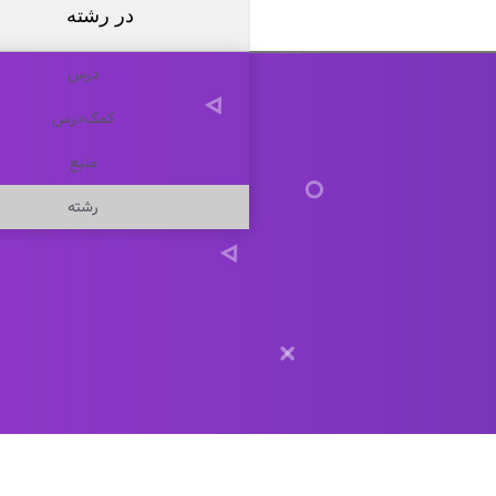
در
رشته
درس
کمک‌درس
منبع
رشته