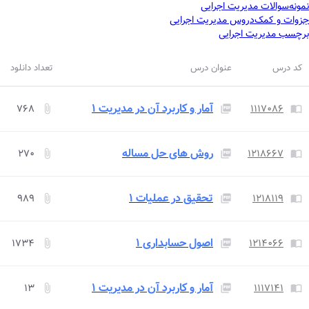
نمونه‌سوالات
مدیریت اجرایی
جزوات و کمک‌دروس
مدیریت اجرایی
برچسب
مدیریت اجرایی
کد درس
عنوان درس
تعداد دانلود
آمار و کاربرد آن در مدیریت ۱
۷۶۸
۱۱۱۷۰۸۶
attach_file
picture_as_pdf
import_contacts
روش های حل مساله
۲۷۰
۱۲۱۸۶۶۷
attach_file
picture_as_pdf
import_contacts
تحقیق در عملیات ۱
۹۸۹
۱۲۱۸۱۱۹
attach_file
picture_as_pdf
import_contacts
اصول حسابداری ۱
۱۷۳۴
۱۲۱۴۰۶۶
attach_file
picture_as_pdf
import_contacts
آمار و کاربرد آن در مدیریت ۱
۱۳
۱۱۱۷۱۴۱
attach_file
picture_as_pdf
import_contacts