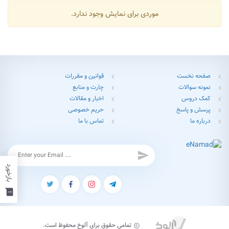
موردی برای نمایش وجود ندارد.
صفحه نخست
قوانین و مقررات
chevron_left
chevron_left
نمونه سوالات
چارت و منابع
chevron_left
chevron_left
کمک دروس
اخبار و مقالات
chevron_left
chevron_left
پرسش و پاسخ
حریم خصوصی
chevron_left
chevron_left
درباره ما
تماس با ما
chevron_left
chevron_left
send
بازخورد
feedback
تمامی حقوق برای آلوخ محفوظ است.
copyright