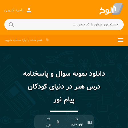
person
ناحیه کاربری
عضو شده
یا
وارد حساب
شوید.
local_offer
دانلود نمونه سوال و پاسخنامه
درس هنر در دنیای کودکان
پیام نور
کد
۱۹
attach_file
import_contacts
۱۸۱۲۰۲۴
فایل