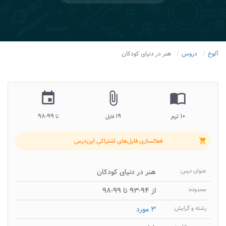
آلوخ
دروس
هنر در دنیای کودکان
insert_invitation
attach_file
import_contacts
۱۰ ترم
۱۹
۹۹-۹۸
فایل
تا
فعالسازی فایل‌های اشتراکی این‌درس
shopping_cart
عنوان درس:
هنر در دنیای کودکان
محدوده:
از ۹۴-۹۳ تا ۹۹-۹۸
رشته و گرایش:
۳ مورد