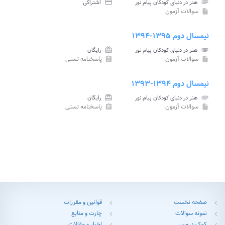
attachment
هنر در دنیای کودکان پیام نور
credit_card
اشتراکی
سوالات آزمون
insert_drive_file
نیمسال دوم ۱۳۹۵-۱۳۹۴
attachment
هنر در دنیای کودکان پیام نور
card_giftcard
رایگان
سوالات آزمون
پاسخنامه تستی
assignment
insert_drive_file
نیمسال دوم ۱۳۹۴-۱۳۹۳
attachment
هنر در دنیای کودکان پیام نور
card_giftcard
رایگان
سوالات آزمون
پاسخنامه تستی
assignment
insert_drive_file
صفحه نخست
قوانین و مقررات
chevron_left
chevron_left
نمونه سوالات
چارت و منابع
chevron_left
chevron_left
کمک دروس
اخبار و مقالات