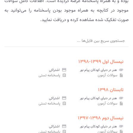
بوده و به همراه پاسخنامه عرضه گردیده است. اطلاعات کامل سوالات
موجود در کتابچه به همراه موجود بودن پاسخنامه را می‌توانید به
صورت تفکیک شده مشاهده کرده و دریافت نمایید.
جستجوی سریع بین فایل‌ها ...
نیمسال اول ۱۳۹۹-۱۳۹۸
attachment
هنر در دنیای کودکان پیام نور
credit_card
اشتراکی
سوالات آزمون
پاسخنامه تستی
assignment
insert_drive_file
تابستان ۱۳۹۸
attachment
هنر در دنیای کودکان پیام نور
credit_card
اشتراکی
سوالات آزمون
پاسخنامه تستی
assignment
insert_drive_file
نیمسال دوم ۱۳۹۸-۱۳۹۷
attachment
هنر در دنیای کودکان پیام نور
credit_card
اشتراکی
سوالات آزمون
پاسخنامه تستی
assignment
insert_drive_file