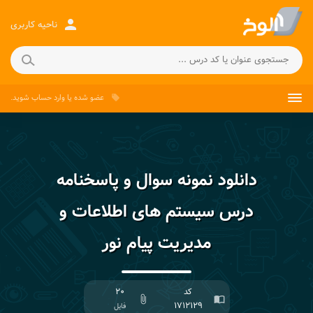
person
ناحیه کاربری
عضو شده
یا
وارد حساب
شوید.
local_offer
دانلود نمونه سوال و پاسخنامه
درس سیستم های اطلاعات و
مدیریت پیام نور
کد
۲۰
attach_file
import_contacts
۱۷۱۲۱۲۹
فایل