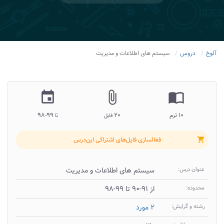
آلوخ
دروس
سیستم های اطلاعات و مدیریت
insert_invitation
attach_file
import_contacts
۱۰ ترم
۲۰
۹۹-۹۸
فایل
تا
فعالسازی فایل‌های اشتراکی این‌درس
shopping_cart
عنوان درس:
سیستم های اطلاعات و مدیریت
محدوده:
از ۹۱-۹۰ تا ۹۹-۹۸
رشته و گرایش:
۲ مورد