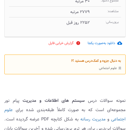
مجموع دانلود:
۳۰ مرتبه
مشاهده:
۲۷۷۹ مرتبه
بروزرسانی:
۲۲۵۲ روز قبل
دانلود به‌صورت یکجا
گزارش خرابی فایل
report
cloud_download
به دنبال جزوه و کمک‌درس هستید ؟!
علوم اجتماعی
bookmark
نمونه سوالات درس
سیستم های اطلاعات و مدیریت
پیام نور
مجموعه‌ای است که به صورت کاملاً طبقه‌بندی شده برای
علوم
اجتماعی
و
مدیریت رسانه
به شکل کتابچه PDF عرضه گردیده است.
سوالات این‌درس برای هر ترم بروزرسانی شده و آخرین سوالات پایان