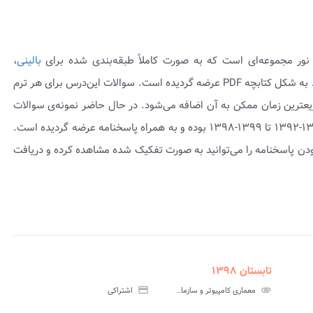
نور مجموعه‌ای است که به صورت کاملاً طبقه‌بندی شده برای
بالینی
،
به شکل کتابچه PDF عرضه گردیده است. سوالات این‌درس برای هر ترم
ریعترین زمان ممکن به آن اضافه می‌شود. در حال حاضر نمونه‌ی سوالات
موجود می‌باشد که شامل نمونه سوال امتحانی ۱۳۹۳-۱۳۹۲ تا ۱۳۹۹-۱۳۹۸ بوده و به همراه پاسخنامه عرضه گردیده است.
ودن پاسخنامه را می‌توانید به صورت تفکیک شده مشاهده کرده و دریافت
تابستان ۱۳۹۸
assignment
insert_drive_file
assign
نامه
سوالات
پاسخنامه
attachment
معماری کامپیوتر و سازمان آن پیام نور
credit_card
اشتراکی
تی
آزمون
تستی