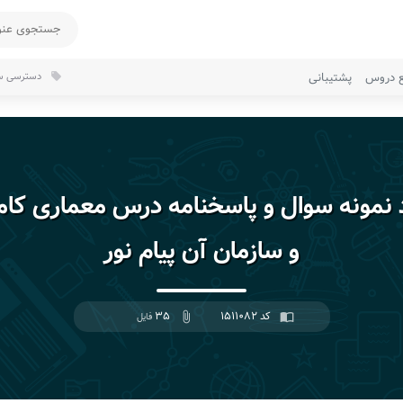
ع دروس
پشتیبانی
دسترسی سر
local_offer
د نمونه سوال و پاسخنامه درس معماری کامپ
و سازمان آن پیام نور
کد ۱۵۱۱۰۸۲
۳۵
import_contacts
attach_file
فایل