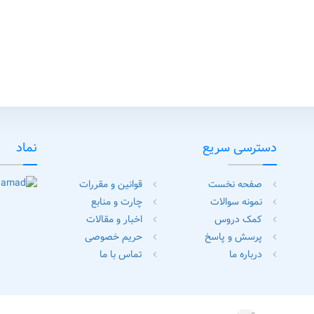
یحی
دسترسی سریع
نماد
صفحه نخست
قوانین و مقررات
chevron_left
chevron_left
نمونه سوالات
چارت و منابع
chevron_left
chevron_left
کمک دروس
اخبار و مقالات
chevron_left
chevron_left
پرسش و پاسخ
حریم خصوصی
chevron_left
chevron_left
درباره ما
تماس با ما
chevron_left
chevron_left