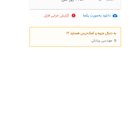
دانلود به‌صورت یکجا
گزارش خرابی فایل
report
cloud_download
به دنبال جزوه و کمک‌درس هستید ؟!
مهندسی پزشکی
bookmark