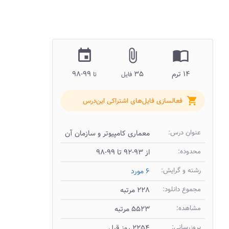
insert_invitation
attach_file
import_contacts
۱۴ ترم
۳۵
۹۹-۹۸
فایل
تا
shopping_cart
فعالسازی فایل‌های اشتراکی این‌درس
عنوان درس:
معماری کامپیوتر و سازمان آن
محدوده:
از ۹۳-۹۲ تا ۹۹-۹۸
رشته و گرایش:
۶ مورد
مجموع دانلود:
۲۲۸ مرتبه
مشاهده:
۵۵۲۳ مرتبه
بروزرسانی:
۲۲۵۴ روز قبل