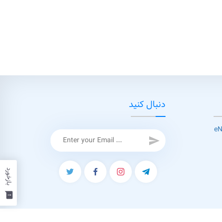
دنبال کنید
send
بازخورد
feedback