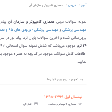
آلوخ
دروس
معماری کامپیوتر و سازمان آن
نمونه سوالات درس
معماری کامپیوتر و سازمان آن
پیام 
مهندسی پزشکی
و
مهندسی پزشکی - ورودی های ۹۵ و بعد
بروزرسانی شده و آخرین سوالات پایان ترم پیام نور در س
۱۴ ترم
اطلاعات کامل سوالات موجود در کتابچه به همراه موجود ب
نمایید.
جستجوی سریع بین فایل‌ها ...
نیمسال اول ۱۳۹۹-۱۳۹۸
ment
insert_drive_file
سوالات
پاسخ
attachment
معماری کامپیوتر و سازمان آن پیام نور
credit_card
اشتراکی
آزمون
تس