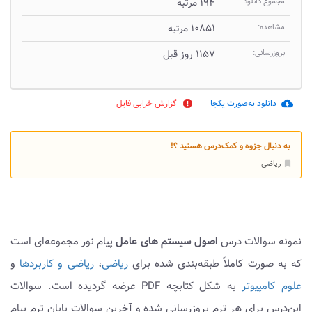
مجموع دانلود:
۱۹۴ مرتبه
مشاهده:
۱۰۸۵۱ مرتبه
بروزرسانی:
۱۱۵۷ روز قبل
دانلود به‌صورت یکجا
گزارش خرابی فایل
report
cloud_download
به دنبال جزوه و کمک‌درس هستید ؟!
ریاضی
bookmark
نمونه سوالات درس
اصول سیستم های عامل
پیام نور مجموعه‌ای است
که به صورت کاملاً طبقه‌بندی شده برای
ریاضی
،
ریاضی و کاربردها
و
علوم کامپیوتر
به شکل کتابچه PDF عرضه گردیده است. سوالات
این‌درس برای هر ترم بروزرسانی شده و آخرین سوالات پایان ترم پیام