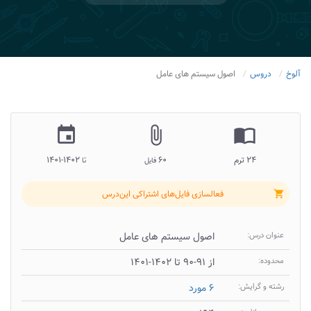
آلوخ
دروس
اصول سیستم های عامل
insert_invitation
attach_file
import_contacts
۲۴ ترم
۶۰
۱۴۰۲-۱۴۰۱
فایل
تا
فعالسازی فایل‌های اشتراکی این‌درس
shopping_cart
عنوان درس:
اصول سیستم های عامل
محدوده:
از ۹۱-۹۰ تا ۱۴۰۲-۱۴۰۱
رشته و گرایش:
۶ مورد