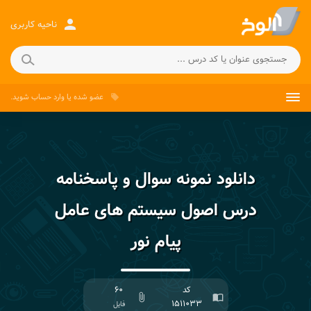
person
ناحیه کاربری
عضو شده
یا
وارد حساب
شوید.
local_offer
دانلود نمونه سوال و پاسخنامه
درس اصول سیستم های عامل
پیام نور
کد
۶۰
attach_file
import_contacts
۱۵۱۱۰۳۳
فایل