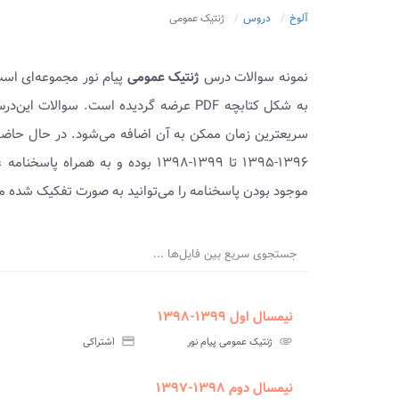
آلوخ
دروس
ژنتیک عمومی
نمونه سوالات درس
ژنتیک عمومی
پیام نور مجموعه‌ای است
به شکل کتابچه PDF عرضه گردیده است. سوا
سریعترین زمان ممکن به آن اضافه می‌شود. در حال حاضر
۱۳۹۶-۱۳۹۵ تا ۱۳۹۹-۱۳۹۸ بوده و به
موجود بودن پاسخنامه را می‌توانید به صورت تفکیک شده مش
جستجوی سریع بین فایل‌ها ...
نیمسال اول ۱۳۹۹-۱۳۹۸
ment
insert_drive_file
سوالات
پاسخ
attachment
ژنتیک عمومی پیام نور
credit_card
اشتراکی
آزمون
تس
نیمسال دوم ۱۳۹۸-۱۳۹۷
ment
insert_drive_file