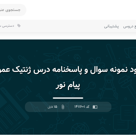
ع دروس
پشتیبانی
دسترسی سر
local_offer
ود نمونه سوال و پاسخنامه درس ژنتیک عم
پیام نور
کد ۱۴۱۱۶۰۱
۱۵
import_contacts
attach_file
فایل