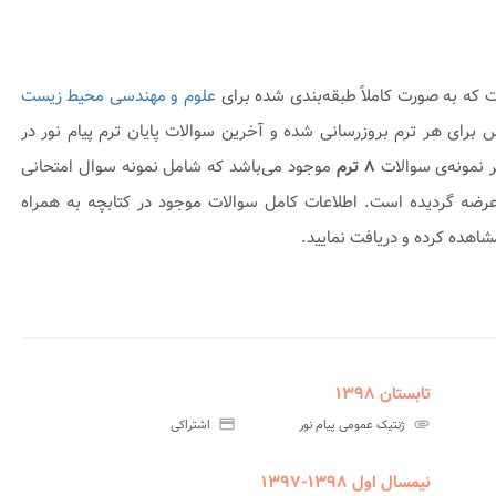
 که به صورت کاملاً طبقه‌بندی شده برای
علوم و مهندسی محیط زیست
لات این‌درس برای هر ترم بروزرسانی شده و آخرین سوالات پایان ترم پیام نور در
 نمونه‌ی سوالات
۸ ترم
موجود می‌باشد که شامل نمونه سوال امتحانی
 همراه پاسخنامه عرضه گردیده است. اطلاعات کامل سوالات موجود در کتابچه به همراه
اهده کرده و دریافت نمایید.
تابستان ۱۳۹۸
assignment
insert_drive_file
assign
نامه
سوالات
پاسخنامه
attachment
ژنتیک عمومی پیام نور
credit_card
اشتراکی
تی
آزمون
تستی
نیمسال اول ۱۳۹۸-۱۳۹۷
assignment
insert_drive_file
assign