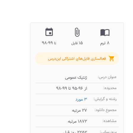
insert_invitation
attach_file
import_contacts
۸ ترم
۱۵
۹۹-۹۸
فایل
تا
shopping_cart
فعالسازی فایل‌های اشتراکی این‌درس
عنوان درس:
ژنتیک عمومی
محدوده:
از ۹۶-۹۵ تا ۹۹-۹۸
رشته و گرایش:
۳ مورد
مجموع دانلود:
۲۷ مرتبه
مشاهده:
۱۸۷۲ مرتبه
بروزرسانی:
۲۲۵۲ روز قبل