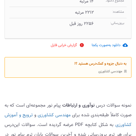
مجموع دانلود:
۱۴ مرتبه
مشاهده:
۲۲۱۲ مرتبه
بروزرسانی:
۲۲۵۶ روز قبل
دانلود به‌صورت یکجا
گزارش خرابی فایل
report
cloud_download
به دنبال جزوه و کمک‌درس هستید ؟!
مهندسی کشاورزی
bookmark
نمونه سوالات درس
نوآوری و ارتباطات
پیام نور مجموعه‌ای است که به
صورت کاملاً طبقه‌بندی شده برای
مهندسی کشاورزی
و
ترویج و آموزش
کشاورزی
به شکل کتابچه PDF عرضه گردیده است. سوالات این‌درس
برای هر ترم بروزرسانی شده و آخرین سوالات پایان ترم پیام نور در