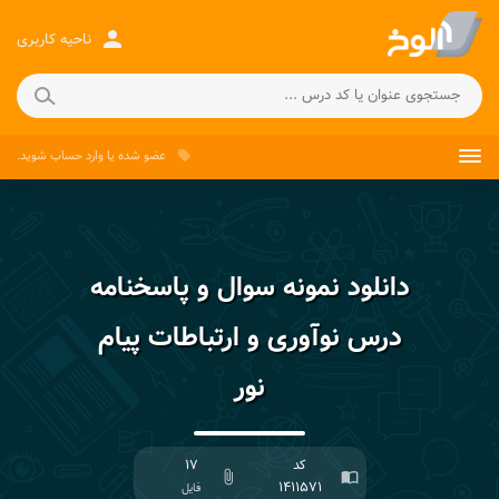
person
ناحیه کاربری
عضو شده
یا
وارد حساب
شوید.
local_offer
دانلود نمونه سوال و پاسخنامه
درس نوآوری و ارتباطات پیام
نور
کد
۱۷
attach_file
import_contacts
۱۴۱۱۵۷۱
فایل