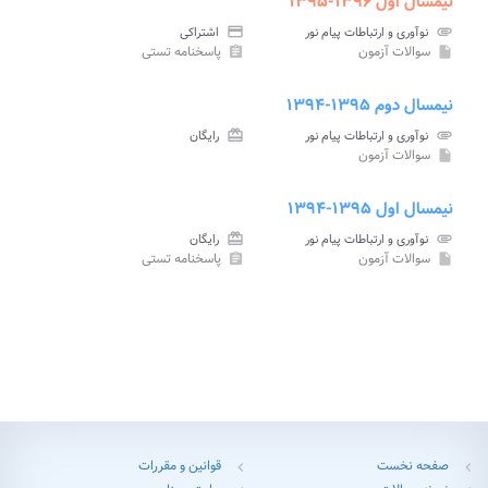
نیمسال اول ۱۳۹۶-۱۳۹۵
attachment
نوآوری و ارتباطات پیام نور
credit_card
اشتراکی
سوالات آزمون
پاسخنامه تستی
assignment
insert_drive_file
نیمسال دوم ۱۳۹۵-۱۳۹۴
attachment
نوآوری و ارتباطات پیام نور
card_giftcard
رایگان
سوالات آزمون
insert_drive_file
نیمسال اول ۱۳۹۵-۱۳۹۴
attachment
نوآوری و ارتباطات پیام نور
card_giftcard
رایگان
سوالات آزمون
پاسخنامه تستی
assignment
insert_drive_file
صفحه نخست
قوانین و مقررات
chevron_left
chevron_left