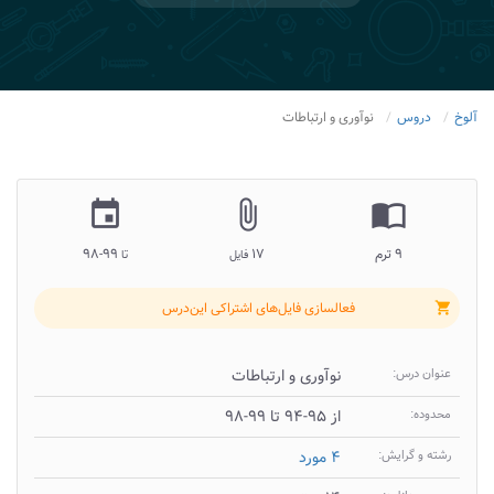
آلوخ
دروس
نوآوری و ارتباطات
insert_invitation
attach_file
import_contacts
۹ ترم
۱۷
۹۹-۹۸
فایل
تا
فعالسازی فایل‌های اشتراکی این‌درس
shopping_cart
عنوان درس:
نوآوری و ارتباطات
محدوده:
از ۹۵-۹۴ تا ۹۹-۹۸
رشته و گرایش:
۴ مورد