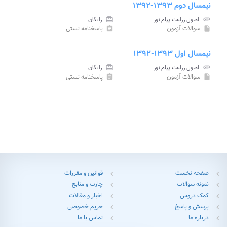
نیمسال دوم ۱۳۹۳-۱۳۹۲
attachment
اصول زراعت پیام نور
card_giftcard
رایگان
سوالات آزمون
پاسخنامه تستی
assignment
insert_drive_file
نیمسال اول ۱۳۹۳-۱۳۹۲
attachment
اصول زراعت پیام نور
card_giftcard
رایگان
سوالات آزمون
پاسخنامه تستی
assignment
insert_drive_file
صفحه نخست
قوانین و مقررات
chevron_left
chevron_left
نمونه سوالات
چارت و منابع
chevron_left
chevron_left
کمک دروس
اخبار و مقالات
chevron_left
chevron_left
پرسش و پاسخ
حریم خصوصی
chevron_left
chevron_left
درباره ما
تماس با ما
chevron_left
chevron_left