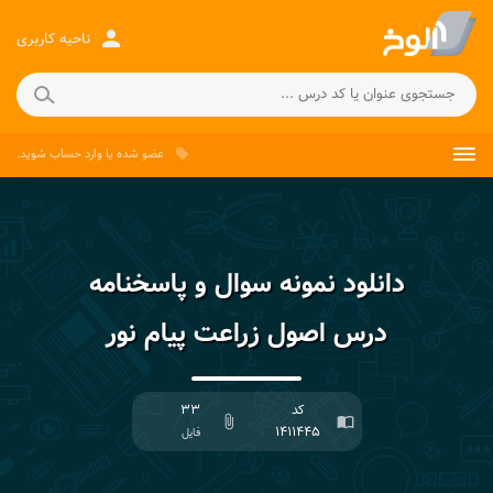
person
ناحیه کاربری
عضو شده
یا
وارد حساب
شوید.
local_offer
دانلود نمونه سوال و پاسخنامه
درس اصول زراعت پیام نور
کد
۳۳
attach_file
import_contacts
۱۴۱۱۴۴۵
فایل