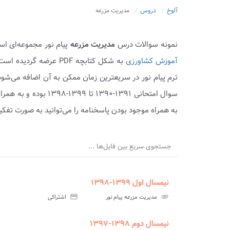
آلوخ
دروس
مدیریت مزرعه
نمونه سوالات درس
مدیریت مزرعه
پیام نور مجموعه‌ای اس
آموزش کشاورزی
به شکل کتابچه PDF عرض
ترم پیام نور در سریعترین زمان ممکن به آن اضافه می‌شو
سوال امتحانی ۱۳۹۱-۳۹۰
به همراه موجود بودن پاسخنامه را می‌توانید به صورت تفک
جستجوی سریع بین فایل‌ها ...
نیمسال اول ۱۳۹۹-۱۳۹۸
ment
insert_drive_file
سوالات
پاسخ
attachment
مدیریت مزرعه پیام نور
credit_card
اشتراکی
آزمون
تس
نیمسال دوم ۱۳۹۸-۱۳۹۷
ment
insert_drive_file