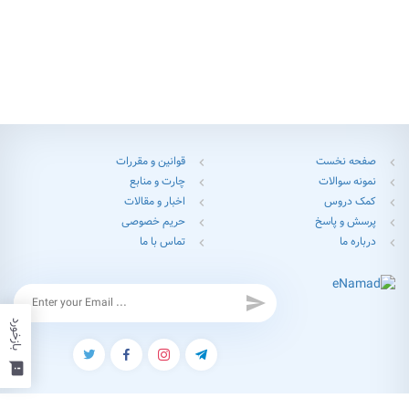
صفحه نخست
قوانین و مقررات
chevron_left
chevron_left
نمونه سوالات
چارت و منابع
chevron_left
chevron_left
کمک دروس
اخبار و مقالات
chevron_left
chevron_left
پرسش و پاسخ
حریم خصوصی
chevron_left
chevron_left
درباره ما
تماس با ما
chevron_left
chevron_left
send
بازخورد
feedback