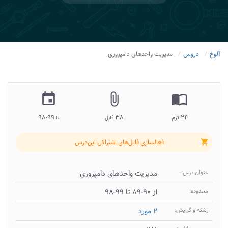
آلوخ
دروس
مدیریت واحدهای دامپروری
insert_invitation
attach_file
import_contacts
۲۴ ترم
۳۸
۹۹-۹۸
فایل
تا
فعالسازی فایل‌های اشتراکی این‌درس
shopping_cart
عنوان درس:
مدیریت واحدهای دامپروری
محدوده:
از ۹۰-۸۹ تا ۹۹-۹۸
رشته و گرایش:
۲ مورد