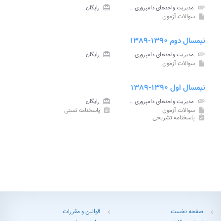
attachment
مدیریت واحدهای دامپروری پیام نور
card_giftcard
رایگان
سوالات آزمون
insert_drive_file
نیمسال دوم ۱۳۹۰-۱۳۸۹
attachment
مدیریت واحدهای دامپروری پیام نور
card_giftcard
رایگان
سوالات آزمون
insert_drive_file
نیمسال اول ۱۳۹۰-۱۳۸۹
attachment
مدیریت واحدهای دامپروری پیام نور
card_giftcard
رایگان
سوالات آزمون
پاسخنامه تستی
assignment
insert_drive_file
پاسخنامه تشریحی
assignment_turned_in
صفحه نخست
قوانین و مقررات
chevron_left
chevron_left