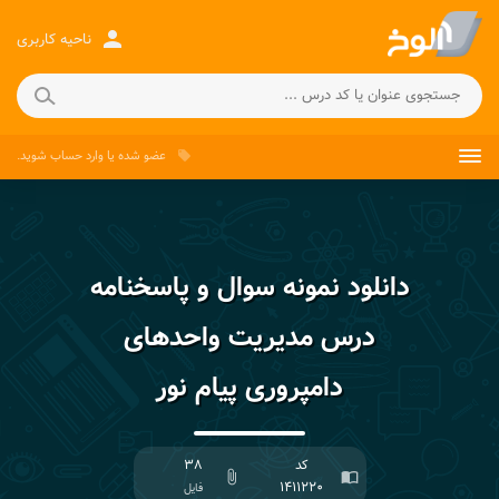
person
ناحیه کاربری
عضو شده
یا
وارد حساب
شوید.
local_offer
دانلود نمونه سوال و پاسخنامه
درس مدیریت واحدهای
دامپروری پیام نور
کد
۳۸
attach_file
import_contacts
۱۴۱۱۲۲۰
فایل