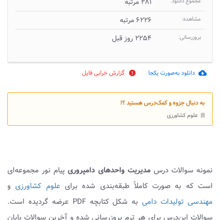
مجموع دانلود:
۲۸۱ مرتبه
مشاهده:
۶۲۲۶ مرتبه
بروزرسانی:
۲۲۵۴ روز قبل
دانلود به‌صورت یکجا
گزارش خرابی فایل
report
cloud_download
به دنبال جزوه و کمک‌درس هستید ؟!
علوم کشاورزی
bookmark
نمونه سوالات درس
مدیریت واحدهای دامپروری
پیام نور مجموعه‌ای
است که به صورت کاملاً طبقه‌بندی شده برای
علوم کشاورزی
و
مهندسی تولیدات دامی
به شکل کتابچه PDF عرضه گردیده است.
سوالات این‌درس برای هر ترم بروزرسانی شده و آخرین سوالات پایان