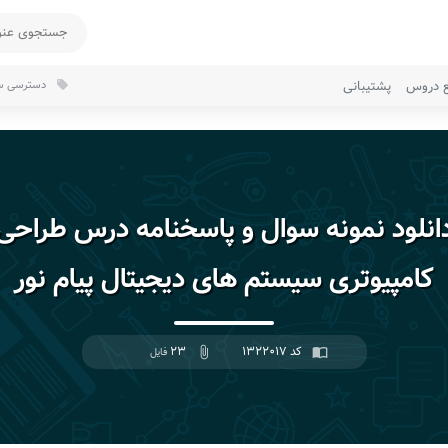
ع دروس
پشتیبانی
دسترسی سر
local_offer
انلود نمونه سوال و پاسخنامه درس طراحی
کامپیوتری سیستم های دیجیتال پیام نور
کد ۱۳۲۲۰۱۷
۲۳
import_contacts
attach_file
فایل