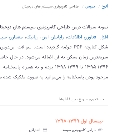
آلوخ
دروس
طراحی کامپیوتری سیستم های دیجیتال
نمونه سوالات درس
طراحی کامپیوتری سیستم های دیجیتا
افزار
،
فناوری اطلاعات
،
رایانش امن
،
رباتیک
،
معماری سیست
شکل کتابچه PDF عرضه گردیده است. سوالات 
سریعترین زمان ممکن به آن اضافه می‌شود. در حال حاضر
۱۳۹۶-۱۳۹۵ تا ۱۳۹۹-۱۳۹۸ بوده و به
موجود بودن پاسخنامه را می‌توانید به صورت تفکیک شده مش
جستجوی سریع بین فایل‌ها ...
نیمسال اول ۱۳۹۹-۱۳۹۸
ment
insert_drive_file
سوالات
پاسخ
attachment
طراحی کامپیوتری سیستم های دیجیتال پیام نور
credit_card
اشتراکی
آزمون
تس