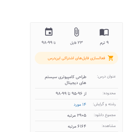
insert_invitation
attach_file
import_contacts
۹ ترم
۲۳
۹۹-۹۸
فایل
تا
shopping_cart
فعالسازی فایل‌های اشتراکی این‌درس
عنوان درس:
طراحی کامپیوتری سیستم
های دیجیتال
محدوده:
از ۹۶-۹۵ تا ۹۹-۹۸
رشته و گرایش:
۱۴ مورد
مجموع دانلود:
۲۹۰۵ مرتبه
مشاهده:
۶۱۶۴ مرتبه