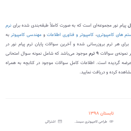
ل
پیام نور مجموعه‌ای است که به صورت کاملاً طبقه‌بندی شده برای
نرم
م های کامپیوتری
،
کامپیوتر و فناوری اطلاعات
و
مهندسی کامپیوتر
به
این‌درس برای هر ترم بروزرسانی شده و آخرین سوالات پایان ترم پیام نور در
 نمونه‌ی سوالات
۹ ترم
موجود می‌باشد که شامل نمونه سوال امتحانی
 همراه پاسخنامه عرضه گردیده است. اطلاعات کامل سوالات موجود در کتابچه به همراه
اهده کرده و دریافت نمایید.
تابستان ۱۳۹۸
assignment
insert_drive_file
assign
نامه
سوالات
پاسخنامه
attachment
طراحی کامپیوتری سیستم های دیجیتال پیام نور
credit_card
اشتراکی
تی
آزمون
تستی