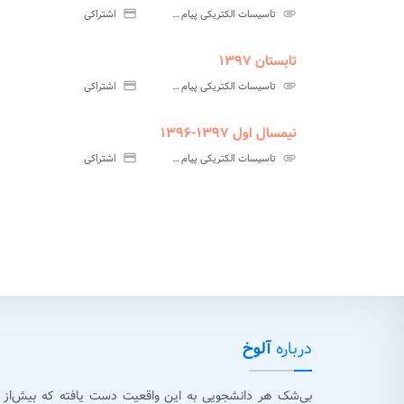
سوالات
پاسخ
attachment
تاسیسات الکتریکی پیام نور
credit_card
اشتراکی
آزمون
تس
تابستان ۱۳۹۷
ment
insert_drive_file
سوالات
پاسخ
attachment
تاسیسات الکتریکی پیام نور
credit_card
اشتراکی
آزمون
تس
نیمسال اول ۱۳۹۷-۱۳۹۶
urned_in
assignment
insert_drive_file
سوالات
پاسخنامه
پاسخ
attachment
تاسیسات الکتریکی پیام نور
credit_card
اشتراکی
آزمون
تستی
تشر
درباره
آلوخ
بی‌شک هر دانشجویی به این واقعیت دست یافته که بیش‌از