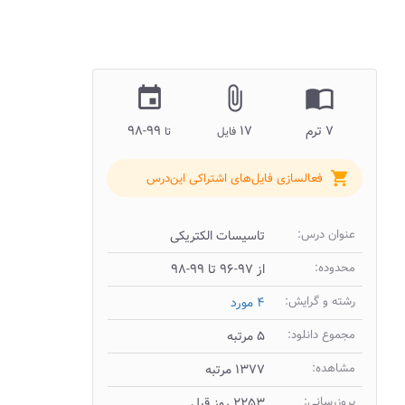
insert_invitation
attach_file
import_contacts
۷ ترم
۱۷
۹۹-۹۸
فایل
تا
shopping_cart
فعالسازی فایل‌های اشتراکی این‌درس
عنوان درس:
تاسیسات الکتریکی
محدوده:
از ۹۷-۹۶ تا ۹۹-۹۸
رشته و گرایش:
۴ مورد
مجموع دانلود:
۵ مرتبه
مشاهده:
۱۳۷۷ مرتبه
بروزرسانی:
۲۲۵۳ روز قبل