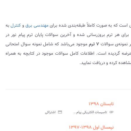
ی است که به صورت کاملاً طبقه‌بندی شده برای
مهندسی برق
و
کنترل
به
این‌درس برای هر ترم بروزرسانی شده و آخرین سوالات پایان ترم پیام نور در
 نمونه‌ی سوالات
۷ ترم
موجود می‌باشد که شامل نمونه سوال امتحانی
 همراه پاسخنامه عرضه گردیده است. اطلاعات کامل سوالات موجود در کتابچه به همراه
اهده کرده و دریافت نمایید.
تابستان ۱۳۹۸
assignment
insert_drive_file
assign
نامه
سوالات
پاسخنامه
attachment
تاسیسات الکتریکی پیام نور
credit_card
اشتراکی
تی
آزمون
تستی
نیمسال اول ۱۳۹۸-۱۳۹۷
assignment_turned_in
assignment
insert_drive_file
assign