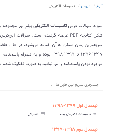
آلوخ
دروس
تاسیسات الکتریکی
نمونه سوالات درس
تاسیسات الکتریکی
پیام نور مجموعه‌ا
شکل کتابچه PDF عرضه گردیده است. سوالات 
سریعترین زمان ممکن به آن اضافه می‌شود. در حال حاضر
۱۳۹۷-۱۳۹۶ تا ۱۳۹۹-۱۳۹۸ بوده و به
موجود بودن پاسخنامه را می‌توانید به صورت تفکیک شده مش
جستجوی سریع بین فایل‌ها ...
نیمسال اول ۱۳۹۹-۱۳۹۸
ment
insert_drive_file
سوالات
پاسخ
attachment
تاسیسات الکتریکی پیام نور
credit_card
اشتراکی
آزمون
تس
نیمسال دوم ۱۳۹۸-۱۳۹۷
ment
insert_drive_file