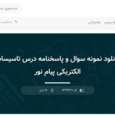
ع دروس
پشتیبانی
دسترسی سر
local_offer
نلود نمونه سوال و پاسخنامه درس تاسیسا
الکتریکی پیام نور
کد ۱۳۱۹۲۲۰
۱۷
import_contacts
attach_file
فایل