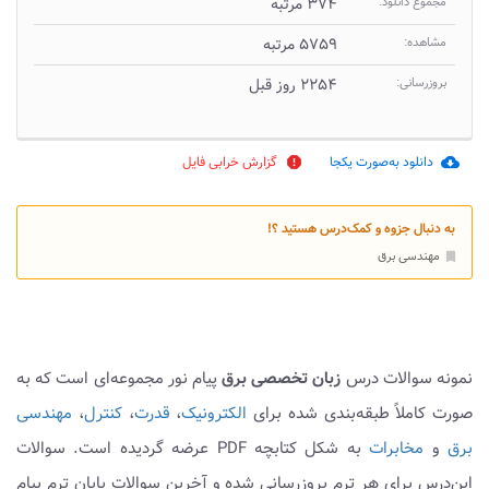
مجموع دانلود:
۳۷۴ مرتبه
مشاهده:
۵۷۵۹ مرتبه
بروزرسانی:
۲۲۵۴ روز قبل
دانلود به‌صورت یکجا
گزارش خرابی فایل
report
cloud_download
به دنبال جزوه و کمک‌درس هستید ؟!
مهندسی برق
bookmark
نمونه سوالات درس
زبان تخصصی برق
پیام نور مجموعه‌ای است که به
صورت کاملاً طبقه‌بندی شده برای
الکترونیک
،
قدرت
،
کنترل
،
مهندسی
برق
و
مخابرات
به شکل کتابچه PDF عرضه گردیده است. سوالات
این‌درس برای هر ترم بروزرسانی شده و آخرین سوالات پایان ترم پیام