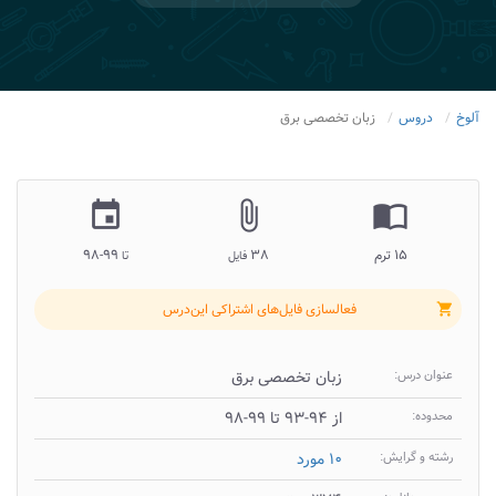
آلوخ
دروس
زبان تخصصی برق
insert_invitation
attach_file
import_contacts
۱۵ ترم
۳۸
۹۹-۹۸
فایل
تا
فعالسازی فایل‌های اشتراکی این‌درس
shopping_cart
عنوان درس:
زبان تخصصی برق
محدوده:
از ۹۴-۹۳ تا ۹۹-۹۸
رشته و گرایش:
۱۰ مورد