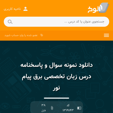
person
ناحیه کاربری
عضو شده
یا
وارد حساب
شوید.
local_offer
دانلود نمونه سوال و پاسخنامه
درس زبان تخصصی برق پیام
نور
کد
۳۸
attach_file
import_contacts
۱۳۱۹۱۴۳
فایل